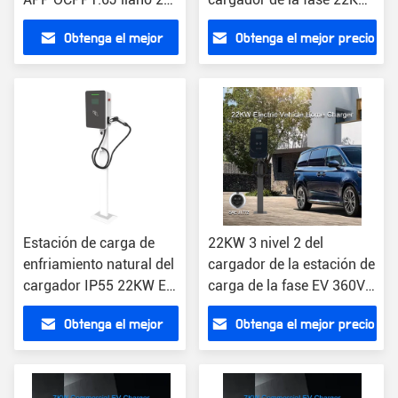
J1772 tipo cargador del
EV
Obtenga el mejor
Obtenga el mejor precio
hogar
precio
Estación de carga de
22KW 3 nivel 2 del
enfriamiento natural del
cargador de la estación de
cargador IP55 22KW EV
carga de la fase EV 360V
de la CA Wallbox
32 amperio EV
Obtenga el mejor
Obtenga el mejor precio
precio