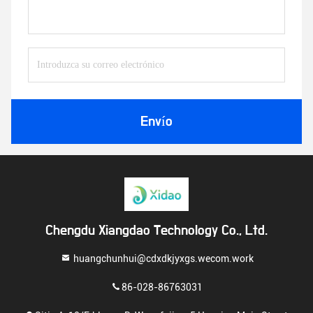
Envío
Chengdu Xiangdao Technology Co., Ltd.
huangchunhui@cdxdkjyxgs.wecom.work
86-028-86763031