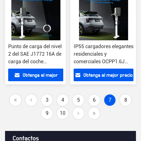
Punto de carga del nivel
IP55 cargadores elegantes
2 del SAE J1772 16A de
residenciales y
carga del coche
comerciales OCPP1.6J
comercial de la estación
7KW de Chargepoint del
Obtenga el mejor
Obtenga el mejor precio
OCPP1.6 7KW
nivel 2
precio
3
4
5
6
7
8
9
10
Contactos