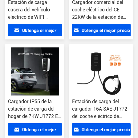
Estación de carga
Cargador comercial del
casera del vehículo
coche eléctrico del CE
eléctrico de WIFI
22KW de la estación de
OCPP1.6 32A 3
carga de IP55 EV
Obtenga el mejor
Obtenga el mejor precio
cargador de la fase
22KW EV
precio
Cargador IP55 de la
Estación de carga del
estación de carga del
cargador 16A SAE J1772
hogar de 7KW J1772 EV
del coche eléctrico de
en estacionamientos
GB/T 7KW
Obtenga el mejor
Obtenga el mejor precio
residenciales