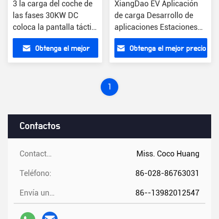
3 la carga del coche de
XiangDao EV Aplicación
las fases 30KW DC
de carga Desarrollo de
coloca la pantalla táctil
aplicaciones Estaciones
rápida de la pantalla
de carga rápida
Obtenga el mejor
Obtenga el mejor precio
LED del cargador
precio
1
Contactos
Contactos:
Miss. Coco Huang
Teléfono:
86-028-86763031
Envía un fax.:
86--13982012547