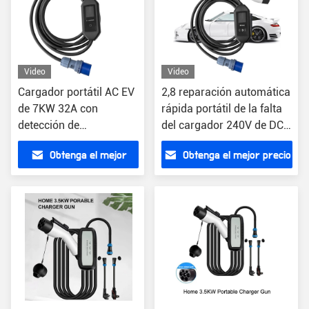
Video
Video
Cargador portátil AC EV
2,8 reparación automática
de 7KW 32A con
rápida portátil de la falta
detección de
del cargador 240V de DC
temperatura y pantalla
de la pantalla de
Obtenga el mejor
Obtenga el mejor precio
de 2,8 pulgadas
visualización de la
pulgada
precio