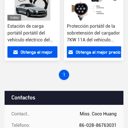
Video
Estación de carga
Protección portátil de la
portátil portátil del
sobretensión del cargador
vehículo eléctrico del
7KW 11A del vehículo
cargador 50Hz de la CA
eléctrico de ROHS
Obtenga el mejor
Obtenga el mejor precio
EV de 3.5KW 16A
precio
1
Contactos
Contactos:
Miss. Coco Huang
Teléfono:
86-028-86763031