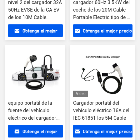
nivel 2 del cargador 32A
cargador 60Hz 3.5KW del
50Hz EVSE de la CA EV
coche de los 20M Cable
de los 10M Cable
Portable Electric tipo de 16
Portable
amperios - 2
Obtenga el mejor
Obtenga el mejor precio
precio
Video
equipo portátil de la
Cargador portátil del
fuente del vehículo
vehículo eléctrico 16A del
eléctrico del cargador
IEC 61851 los 5M Cable
3.5KW EVSE de la CA EV
Obtenga el mejor
Obtenga el mejor precio
de 24A IP66