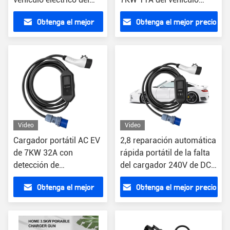
cargador 50Hz de la CA
eléctrico de ROHS
Obtenga el mejor
Obtenga el mejor precio
EV de 3.5KW 16A
precio
Video
Video
Cargador portátil AC EV
2,8 reparación automática
de 7KW 32A con
rápida portátil de la falta
detección de
del cargador 240V de DC
temperatura y pantalla
de la pantalla de
Obtenga el mejor
Obtenga el mejor precio
de 2,8 pulgadas
visualización de la
pulgada
precio