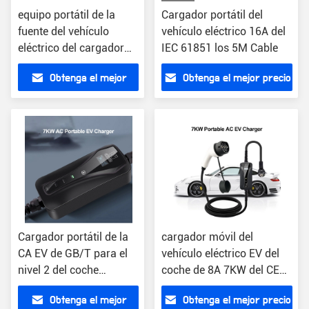
equipo portátil de la
Cargador portátil del
fuente del vehículo
vehículo eléctrico 16A del
eléctrico del cargador
IEC 61851 los 5M Cable
3.5KW EVSE de la CA EV
Obtenga el mejor
Obtenga el mejor precio
de 24A IP66
precio
Cargador portátil de la
cargador móvil del
CA EV de GB/T para el
vehículo eléctrico EV del
nivel 2 del coche
coche de 8A 7KW del CE
eléctrico 7KW 32A
portátil del cargador
Obtenga el mejor
Obtenga el mejor precio