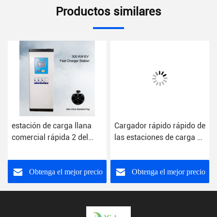
Productos similares
estación de carga llana
Cargador rápido rápido de
Pun
comercial rápida 2 del
las estaciones de carga de
com
cargador RS485 de 12V
120KW 24V DC IP54
elé
300KW EV
Chargepoint DC
kil
elé
Obtenga el mejor precio
Obtenga el mejor precio
del