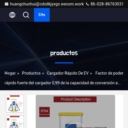
huangchunhui@cdxdkjyxgs.wecom.work
86-028-86763031
Cita
productos
Hogar
>
Productos
>
Cargador Rápido De EV
>
Factor de poder
rápido fuerte del cargador 0,99 de la capacidad de conversión a
escala EV 30KW 900A