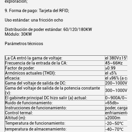
exploración;
9. Forma de pago: Tarjeta del RFID;
Uso estándar: una fricción ocho
Distribución de poder estándar: 60/120/180KW
Módulo: 30KW
Parámetros técnicos
La CA entró la gama de voltaje:
el 380V±15%, 
Frecuencia de la entrada de la CA:
45~66Hz
Factor de poder:
≥0.99
Armónicos actuales (THDI):
el ≤5%
eficacia:
el ≥96% (a car
Gama del voltaje de salida de DC:
200~1000Vdc
Gama del voltaje de salida de la potencia constante
300~1000Vdc
(v):
El gabinete principal DC hizo salir (a) actual:
0~900A/0~18
Ruido de funcionamiento:
<65db>
Instrucciones de funcionamiento:
poder, cargand
Control termal:
enfriamiento d
Altitud (m):
≤2000m
Temperatura de funcionamiento:
-20~50℃
temperatura de almacenamiento:
-40~70℃