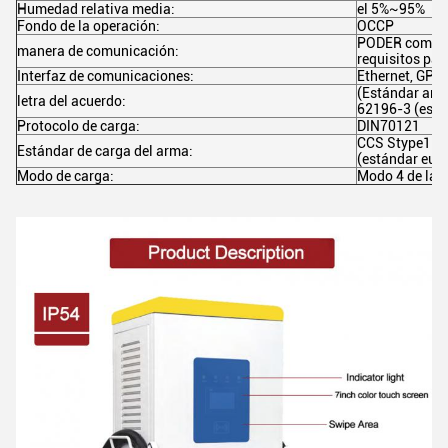
Humedad relativa media:
el 5%~95%
Fondo de la operación:
OCCP
PODER commun
manera de comunicación:
requisitos par
Interfaz de comunicaciones:
Ethernet, GPR
(Estándar am
letra del acuerdo:
62196-3 (está
Protocolo de carga:
DIN70121
CCS Stype1 (e
Estándar de carga del arma:
(estándar eur
Modo de carga:
Modo 4 de la c