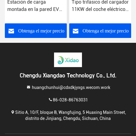
Estación de carga
Tipo trifásico del cargador
montada en la pared EV
11KW del coche eléctrico
del CE del cargador de la
de GB/T - 2 puntos de
caja EV de la pared de la
carga caseros
alta compatibilidad
Obtenga el mejor precio
Obtenga el mejor precio
Chengdu Xiangdao Technology Co., Ltd.
huangchunhui@cdxdkjyxgs.wecom.work
86-028-86763031
Sitio A, 10/F, bloque B, Wangfujing, 5 Huaxing Main Street,
distrito de Jinjiang, Chengdu, Sichuan, China