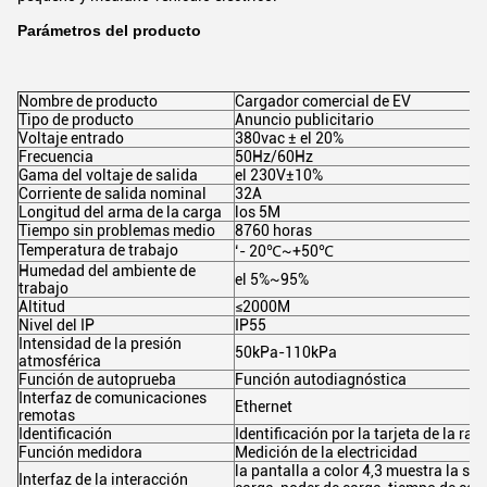
Parámetros del producto
Nombre de producto
Cargador comercial de EV
Tipo de producto
Anuncio publicitario
Voltaje entrado
380vac ± el 20%
Frecuencia
50Hz/60Hz
Gama del voltaje de salida
el 230V±10%
Corriente de salida nominal
32A
Longitud del arma de la carga
los 5M
Tiempo sin problemas medio
8760 horas
Temperatura de trabajo
‘- 20℃~+50℃
Humedad del ambiente de
el 5%~95%
trabajo
Altitud
≤2000M
Nivel del IP
IP55
Intensidad de la presión
50kPa-110kPa
atmosférica
Función de autoprueba
Función autodiagnóstica
Interfaz de comunicaciones
Ethernet
remotas
Identificación
Identificación por la tarjeta de la ra
Función medidora
Medición de la electricidad
la pantalla a color 4,3 muestra la si
Interfaz de la interacción