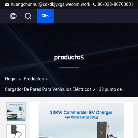
huangchunhui@cdxdkjyxgs.wecom.work
86-028-86763031
Cita
productos
Hogar
>
Productos
>
Cargador De Pared Para Vehículos Eléctricos
>
32 punto de
carga EV del coche al aire libre comercial del cargador OCPP1.6
del amperio